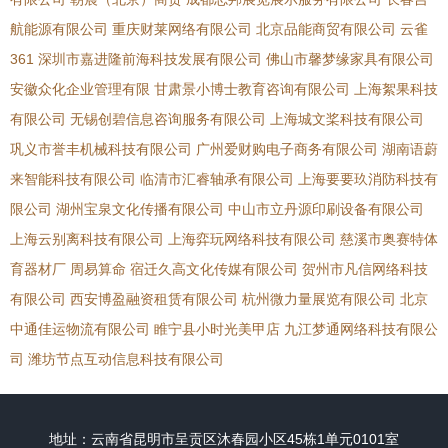
航能源有限公司
重庆财莱网络有限公司
北京品能商贸有限公司
云雀
361
深圳市嘉进隆前海科技发展有限公司
佛山市馨梦缘家具有限公司
安徽众化企业管理有限
甘肃景小博士教育咨询有限公司
上海絮果科技
有限公司
无锡创碧信息咨询服务有限公司
上海城文桨科技有限公司
巩义市誉丰机械科技有限公司
广州爱财购电子商务有限公司
湖南语蔚
来智能科技有限公司
临清市汇睿轴承有限公司
上海要要玖消防科技有
限公司
湖州宝泉文化传播有限公司
中山市立丹源印刷设备有限公司
上海云别离科技有限公司
上海弈玩网络科技有限公司
慈溪市奥赛特体
育器材厂
周易算命
宿迁久高文化传媒有限公司
贺州市凡信网络科技
有限公司
西安博盈融资租赁有限公司
杭州微力量展览有限公司
北京
中通佳运物流有限公司
睢宁县小时光美甲店
九江梦通网络科技有限公
司
潍坊节点互动信息科技有限公司
地址：云南省昆明市呈贡区沐春园小区45栋1单元0101室