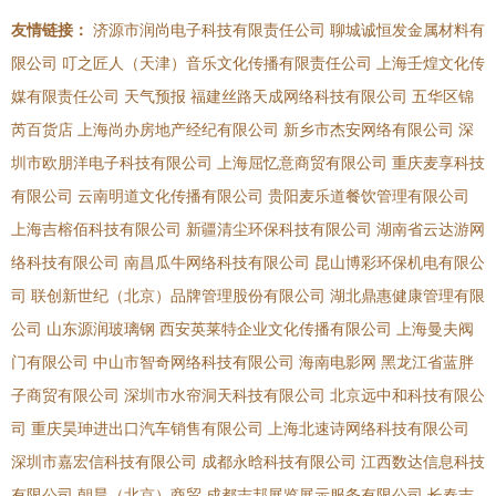
友情链接：
济源市润尚电子科技有限责任公司
聊城诚恒发金属材料有
限公司
叮之匠人（天津）音乐文化传播有限责任公司
上海壬煌文化传
媒有限责任公司
天气预报
福建丝路天成网络科技有限公司
五华区锦
芮百货店
上海尚办房地产经纪有限公司
新乡市杰安网络有限公司
深
圳市欧朋洋电子科技有限公司
上海屈忆意商贸有限公司
重庆麦享科技
有限公司
云南明道文化传播有限公司
贵阳麦乐道餐饮管理有限公司
上海吉榕佰科技有限公司
新疆清尘环保科技有限公司
湖南省云达游网
络科技有限公司
南昌瓜牛网络科技有限公司
昆山博彩环保机电有限公
司
联创新世纪（北京）品牌管理股份有限公司
湖北鼎惠健康管理有限
公司
山东源润玻璃钢
西安英莱特企业文化传播有限公司
上海曼夫阀
门有限公司
中山市智奇网络科技有限公司
海南电影网
黑龙江省蓝胖
子商贸有限公司
深圳市水帘洞天科技有限公司
北京远中和科技有限公
司
重庆昊珅进出口汽车销售有限公司
上海北速诗网络科技有限公司
深圳市嘉宏信科技有限公司
成都永晗科技有限公司
江西数达信息科技
有限公司
朝晨（北京）商贸
成都志邦展览展示服务有限公司
长春吉